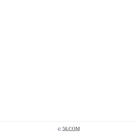
58.COM
©