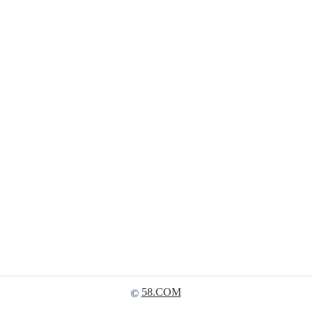
58.COM
©