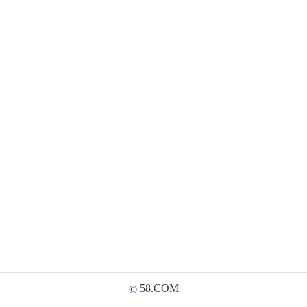
58.COM
©