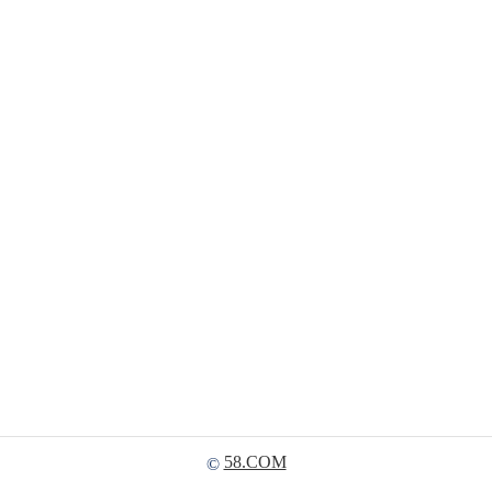
58.COM
©