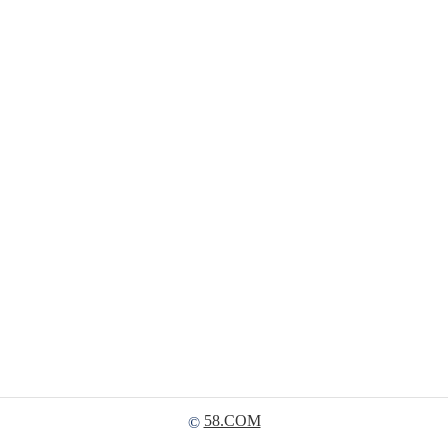
58.COM
©