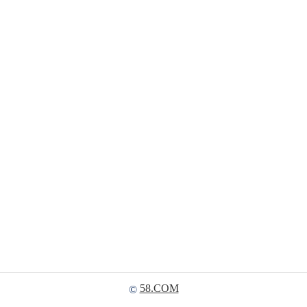
58.COM
©