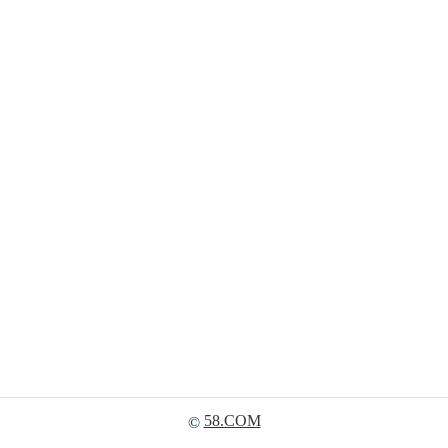
58.COM
©