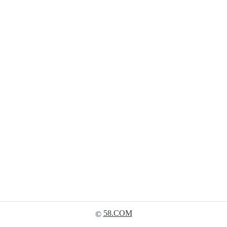
58.COM
©