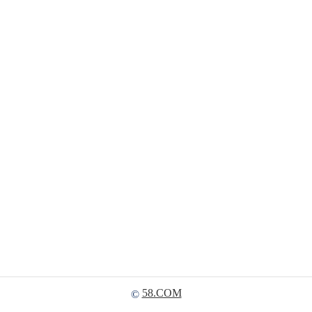
58.COM
©