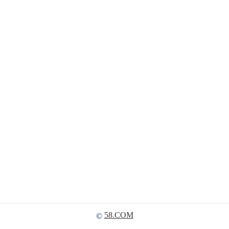
58.COM
©