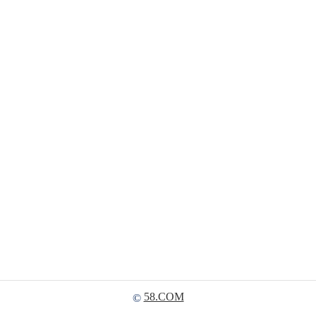
58.COM
©