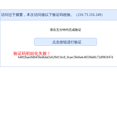
访问过于频繁，本次访问做以下验证码校验。（216.73.216.249）
请在五分钟内完成验证
验证码初始化失败！
b40f2baee9d6450edbdaf2eb29d11bc8_0caec50e0a4c40338a0fc72df963f47d