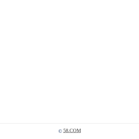
58.COM
©