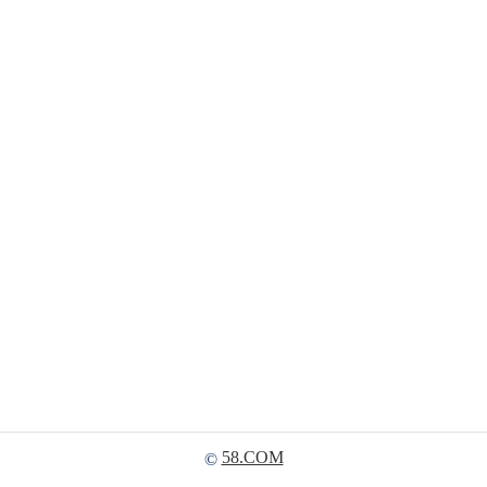
58.COM
©