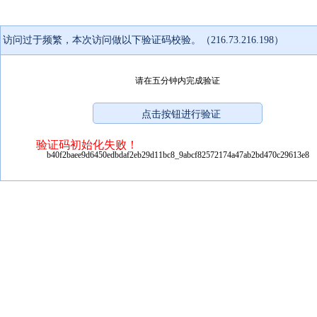
访问过于频繁，本次访问做以下验证码校验。（216.73.216.198）
请在五分钟内完成验证
验证码初始化失败！
b40f2baee9d6450edbdaf2eb29d11bc8_9abcf82572174a47ab2bd470c29613e8