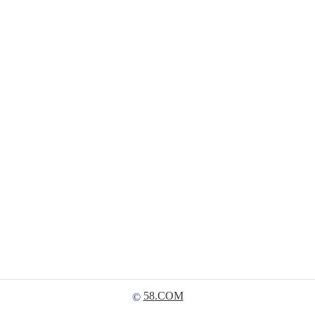
58.COM
©