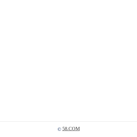
58.COM
©