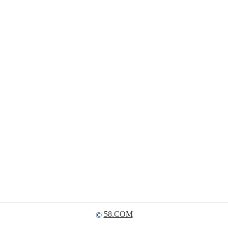
58.COM
©