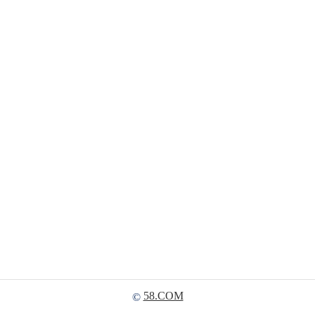
58.COM
©