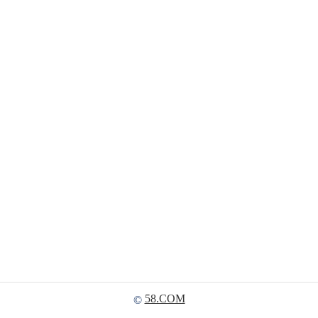
58.COM
©