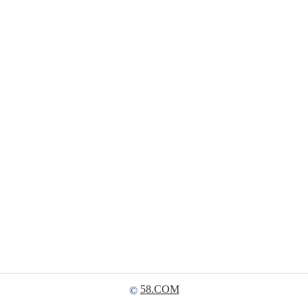
58.COM
©