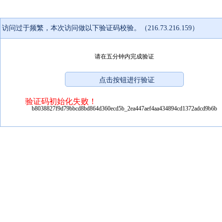
访问过于频繁，本次访问做以下验证码校验。（216.73.216.159）
请在五分钟内完成验证
验证码初始化失败！
b8038827f9d79bbcd8bd864d360ecd5b_2ea447aef4aa434894cd1372adcd9b6b