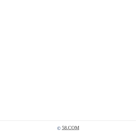
58.COM
©