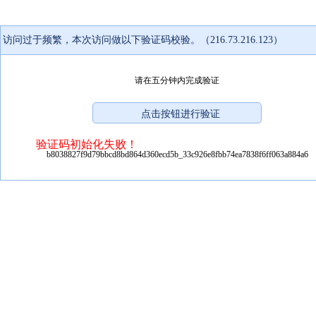
访问过于频繁，本次访问做以下验证码校验。（216.73.216.123）
请在五分钟内完成验证
验证码初始化失败！
b8038827f9d79bbcd8bd864d360ecd5b_33c926e8fbb74ea7838f6ff063a884a6