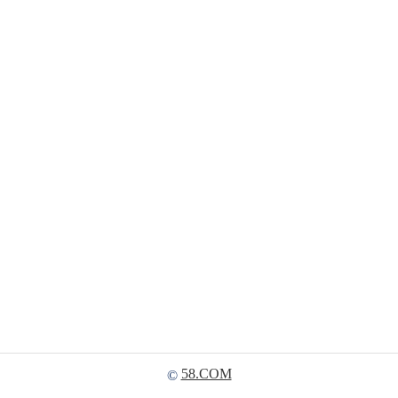
58.COM
©