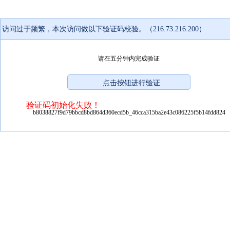
访问过于频繁，本次访问做以下验证码校验。（216.73.216.200）
请在五分钟内完成验证
验证码初始化失败！
b8038827f9d79bbcd8bd864d360ecd5b_46cca315ba2e43c086225f5b14fdd824