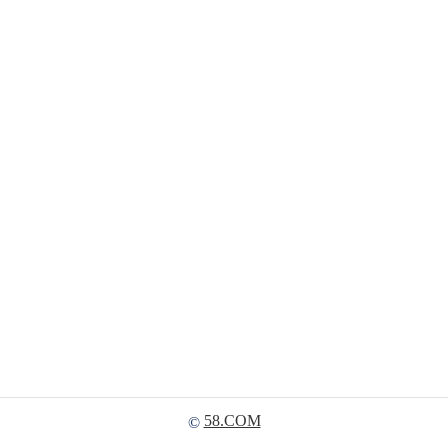
58.COM
©