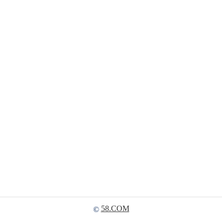
58.COM
©