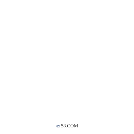
58.COM
©