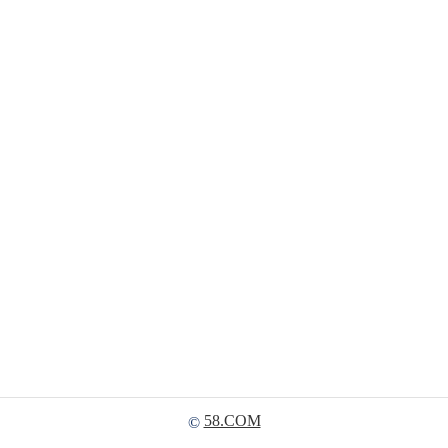
58.COM
©