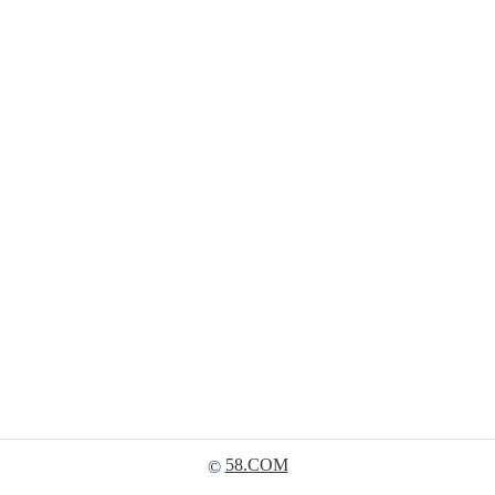
58.COM
©