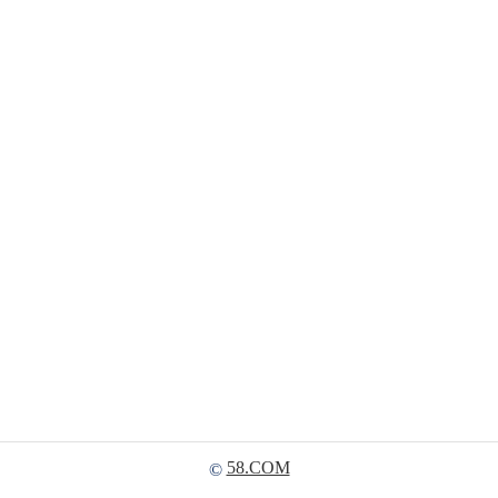
58.COM
©