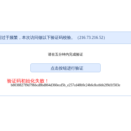
过于频繁，本次访问做以下验证码校验。（216.73.216.52）
请在五分钟内完成验证
验证码初始化失败！
b8038827f9d79bbcd8bd864d360ecd5b_e257cd48b9c24b6c8cebbb2f9d1f503e