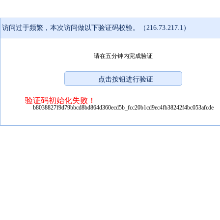
访问过于频繁，本次访问做以下验证码校验。（216.73.217.1）
请在五分钟内完成验证
验证码初始化失败！
b8038827f9d79bbcd8bd864d360ecd5b_fcc20b1cd9ec4fb38242f4bc053afcde