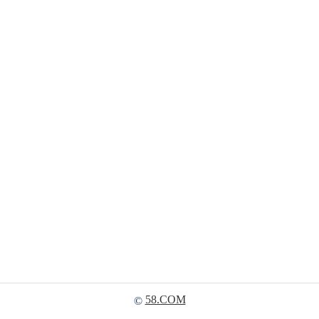
58.COM
©