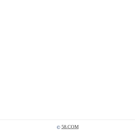
58.COM
©