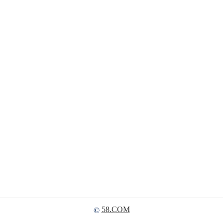
58.COM
©