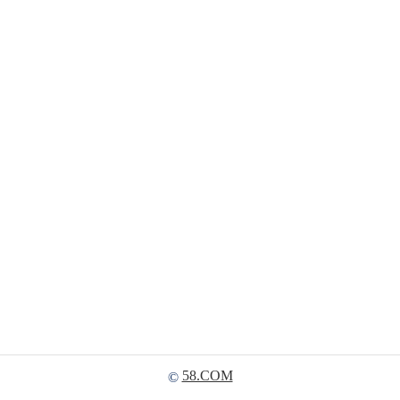
58.COM
©