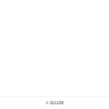
58.COM
©