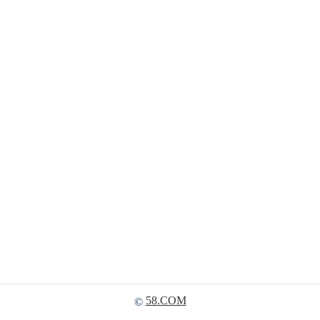
58.COM
©