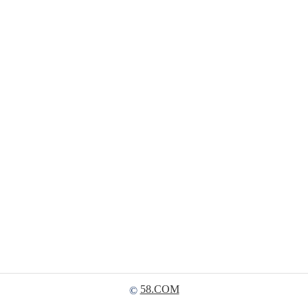
58.COM
©