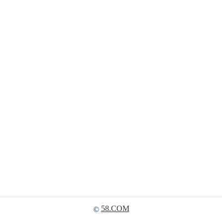
58.COM
©