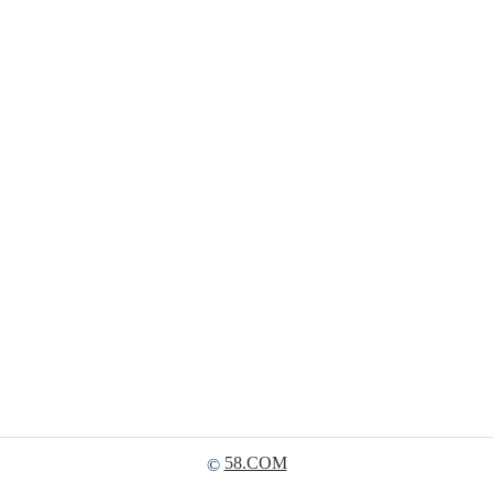
58.COM
©