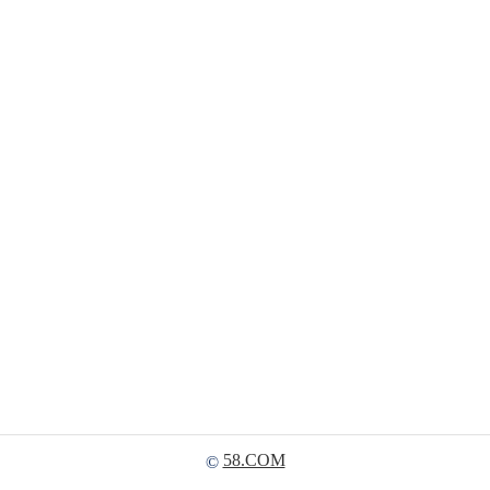
58.COM
©