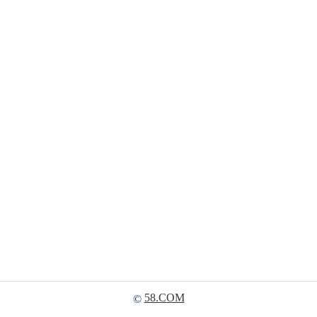
58.COM
©