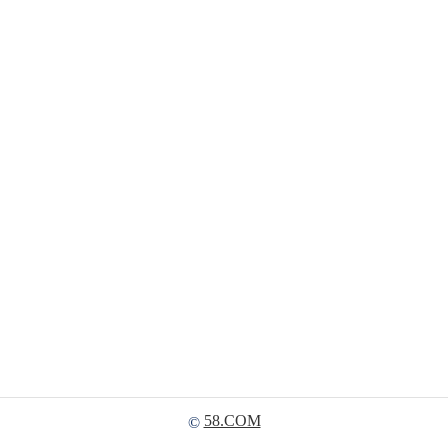
58.COM
©