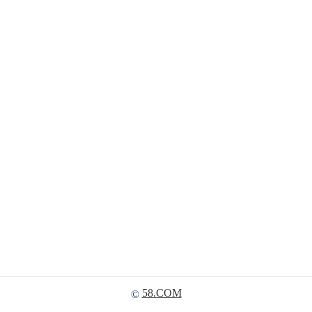
58.COM
©