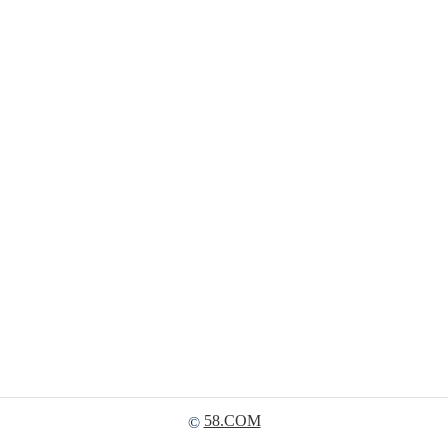
58.COM
©