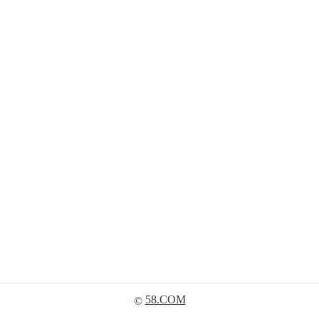
58.COM
©