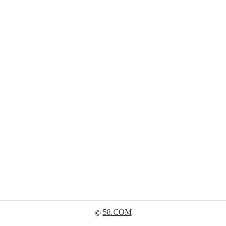
58.COM
©