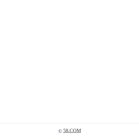
58.COM
©