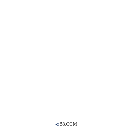
58.COM
©