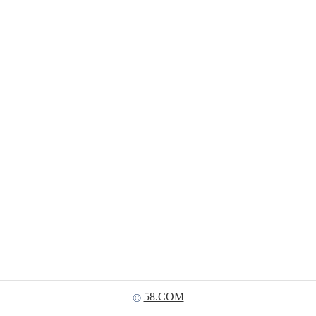
58.COM
©