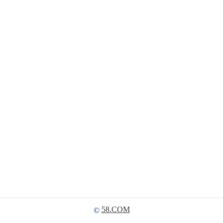
58.COM
©