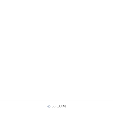
58.COM
©