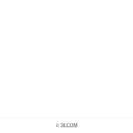
58.COM
©